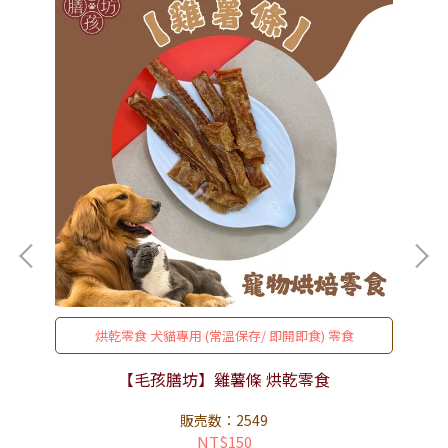
烘乾零食 犬貓專用 (常溫保存/ 即開即食) 零食
【毛孩膳坊】雞薯條 烘乾零食
販売数：2549
NT$150