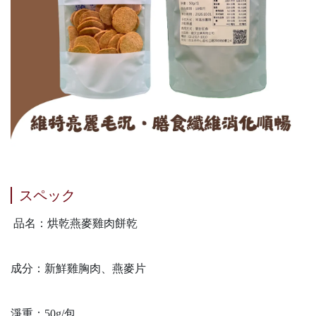
スペック
品名：烘乾燕麥雞肉餅乾
成分：新鮮雞胸肉、燕麥片
淨重：50g/包