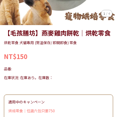
1
/
4
【毛孩膳坊】燕麥雞肉餅乾｜烘乾零食
烘乾零食 犬貓專用 (常溫保存/ 即開即食) 零食
NT$150
品番:
在庫状況:
在庫あり。在庫数：
適用中のキャンペーン
烘焙零食｜任選六包只要750