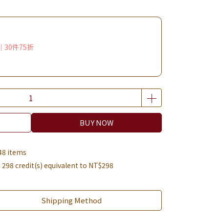
｜30件75折
BUY NOW
48 items
m
298
credit(s) equivalent to
NT$298
Shipping Method