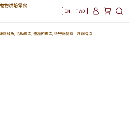
寵物烘培零食
EN ｜ TWD
雞肉鮭魚
,
活動專區
,
聖誕節專區
,
牧野雞腿肉｜滴雞精添