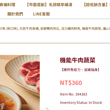
食補料理
【市面首創】毛孩精萃補湯
【超低鈉含量】
關於我們
LINE客服
魚 (新口味)
,
元氣牛肉食補
,
低敏鴨肉地瓜
,
活力雞肉鮮魚
,
機能牛肉蔬菜
,
護心
機能牛肉蔬菜
【維持免疫力、滋補強身】
NT$360
Item No.:
394383
Inventory Status:
In Stock