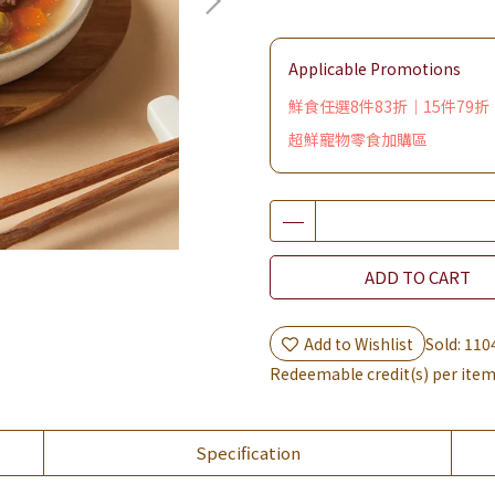
Applicable Promotions
鮮食任選8件83折｜15件79折
超鮮寵物零食加購區
ADD TO CART
Add to Wishlist
Sold: 110
Redeemable credit(s) per ite
Specification