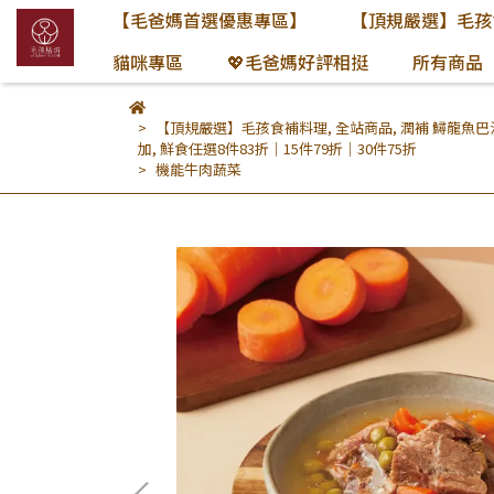
【毛爸媽首選優惠專區】
【頂規嚴選】毛孩
貓咪專區
💖毛爸媽好評相挺
所有商品
【頂規嚴選】毛孩食補料理
,
全站商品
,
潤補 鱘龍魚巴沙
加
,
鮮食任選8件83折｜15件79折｜30件75折
機能牛肉蔬菜