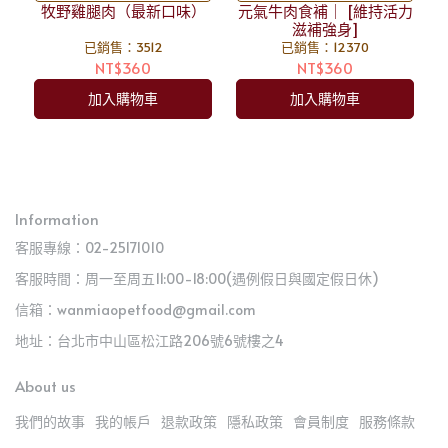
牧野雞腿肉（最新口味）
幫助毛孩健康發育】
元氣牛肉食補｜ [維持活力
鬼最愛】
滋補強身]
已銷售：3512
已銷售：12370
NT$360
NT$360
加入購物車
加入購物車
Information
客服專線：02-25171010
客服時間：周一至周五11:00-18:00(遇例假日與國定假日休)
信箱：wanmiaopetfood@gmail.com
地址：台北市中山區松江路206號6號樓之4
About us
我們的故事
我的帳戶
退款政策
隱私政策
會員制度
服務條款