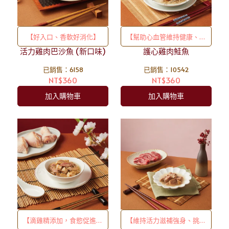
【好入口、香軟好消化】
【幫助心血管維持健康、富
活力雞肉巴沙魚 (新口味)
護心雞肉鮭魚
含Omega3】
已銷售：6158
已銷售：10542
NT$360
NT$360
加入購物車
加入購物車
【滴雞精添加，食慾促進、
【維持活力滋補強身、挑食