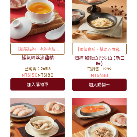
【挑嘴貓狗、老狗老貓必
【頂級食補、幫助心血管維
備】用蒸箱滴滴精粹，更能
補氣精萃滴雞精
潤補 鱘龍魚巴沙魚 (新口
持健康】 我們是真的下重
味)
快速好吸收，維持健康、促
本！真材實料的鱘龍魚排下
已銷售：26516
已銷售：1999
進食慾！
去料理！絕非人類吃剩的邊
NT$150
NT$180
NT$480
角料，所以成本很貴！ 😭
加入購物車
加入購物車