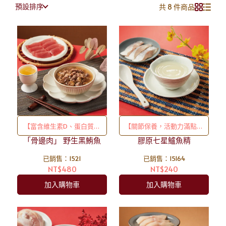
預設排序
共 8 件商品
【富含維生素D、蛋白質、
【關節保養，活動力滿點】
「骨邊肉」 野生黑鮪魚
鐵質且油份較少】「超稀
用蒸箱滴滴精粹，更能快速
膠原七星鱸魚精
有」黑鮪魚來了！！真材實
好吸收，幫助肌肉發展，保
已銷售：1521
已銷售：15164
料的黑鮪魚骨邊肉下去做！
護關節維持健康！
NT$480
NT$240
營養超滿，但成本很貴！數
加入購物車
加入購物車
量也有限 😭